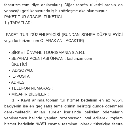
fasturizm.com diye anılacaktır.) Diğer tarafta tüketici arasın da
yapacağı gezi konusunda iş bu sözleşme akd olunmuştur.
PAKET TUR ARACISI TÜKETİCİ
1 ) TARAFLAR:
PAKET TUR DÜZENLEYİCİSİ (BUNDAN SONRA DÜZENLEYİCİ
veya fasturizm.com OLARAK ANILACAKTIR)
• ŞİRKET ÜNVANI: TOURISMANIA S.A.R.L
• SEYAHAT ACENTASI ÜNVANI: fasturizm.com
TÜKETİCİ
• AD/SOYAD:
• E-POSTA:
• ADRES:
• TELEFON NUMARASI:
• MİSAFİR BİLGİLERİ:
1. - Kayıt anında toplam tur hizmet bedelinin en az %35'i,
bakiyenin ise en geç satış temsilcisinin belirttiği günde ödenmesi
gerekmektedir. Anılan süreler içerisinde belirtilen ödemelerin
yapılmaması halinde yapılan rezervasyon iptal edilerek, toplam
hizmet bedelinin %35'i cayma tazminatı olarak tüketiciye fatura