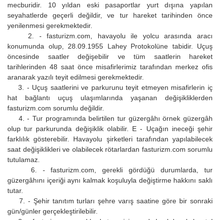
mecburidir. 10 yıldan eski pasaportlar yurt dışına yapılan
seyahatlerde geçerli değildir, ve tur hareket tarihinden önce
yenilenmesi gerekmektedir.
2. - fasturizm.com, havayolu ile yolcu arasında aracı
konumunda olup, 28.09.1955 Lahey Protokolüne tabidir. Uçuş
öncesinde saatler değişebilir ve tüm saatlerin hareket
tarihlerinden 48 saat önce misafirlerimiz tarafından merkez ofis
aranarak yazılı teyit edilmesi gerekmektedir.
3. - Uçuş saatlerini ve parkurunu teyit etmeyen misafirlerin iç
hat bağlantı uçuş ulaşımlarında yaşanan değişikliklerden
fasturizm.com sorumlu değildir.
4. - Tur programında belirtilen tur güzergâhı örnek güzergâh
olup tur parkurunda değişiklik olabilir. E - Uçağın ineceği şehir
farklılık gösterebilir. Havayolu şirketleri tarafından yapılabilecek
saat değişiklikleri ve olabilecek rötarlardan fasturizm.com sorumlu
tutulamaz.
6. - fasturizm.com, gerekli gördüğü durumlarda, tur
güzergâhını içeriği aynı kalmak koşuluyla değiştirme hakkını saklı
tutar.
7. - Şehir tanıtım turları şehre varış saatine göre bir sonraki
gün/günler gerçekleştirilebilir.