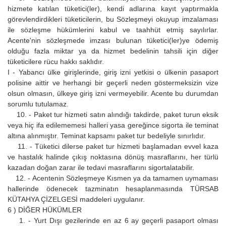
hizmete katılan tüketici(ler), kendi adlarına kayıt yaptırmakla
görevlendirdikleri tüketicilerin, bu Sözleşmeyi okuyup imzalaması
ile sözleşme hükümlerini kabul ve taahhüt etmiş sayılırlar.
Acente'nin sözleşmede imzası bulunan tüketici(ler)ye ödemiş
olduğu fazla miktar ya da hizmet bedelinin tahsili için diğer
tüketicilere rücu hakkı saklıdır.
I - Yabancı ülke girişlerinde, giriş izni yetkisi o ülkenin pasaport
polisine aittir ve herhangi bir geçerli neden göstermeksizin vize
olsun olmasın, ülkeye giriş izni vermeyebilir. Acente bu durumdan
sorumlu tutulamaz.
10. - Paket tur hizmeti satın alındığı takdirde, paket turun eksik
veya hiç ifa edilememesi halleri yasa gereğince sigorta ile teminat
altına alınmıştır. Teminat kapsamı paket tur bedeliyle sınırlıdır.
11. - Tüketici dilerse paket tur hizmeti başlamadan evvel kaza
ve hastalık halinde çıkış noktasına dönüş masraflarını, her türlü
kazadan doğan zarar ile tedavi masraflarını sigortalatabilir.
12. - Acentenin Sözleşmeye Kısmen ya da tamamen uymaması
hallerinde ödenecek tazminatın hesaplanmasında TÜRSAB
KÜTAHYA ÇİZELGESİ maddeleri uygulanır.
6 ) DİĞER HÜKÜMLER
1. - Yurt Dışı gezilerinde en az 6 ay geçerli pasaport olması