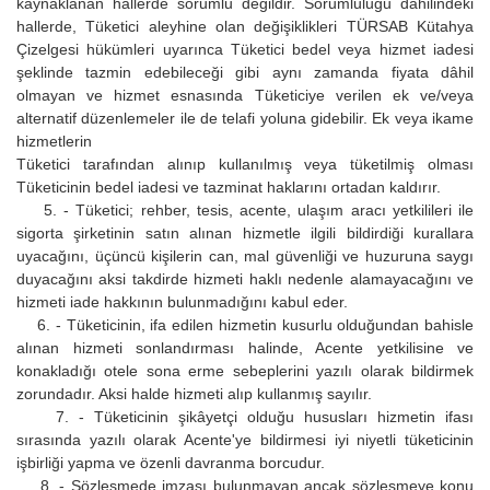
kaynaklanan hallerde sorumlu değildir. Sorumluluğu dâhilindeki
hallerde, Tüketici aleyhine olan değişiklikleri TÜRSAB Kütahya
Çizelgesi hükümleri uyarınca Tüketici bedel veya hizmet iadesi
şeklinde tazmin edebileceği gibi aynı zamanda fiyata dâhil
olmayan ve hizmet esnasında Tüketiciye verilen ek ve/veya
alternatif düzenlemeler ile de telafi yoluna gidebilir. Ek veya ikame
hizmetlerin
Tüketici tarafından alınıp kullanılmış veya tüketilmiş olması
Tüketicinin bedel iadesi ve tazminat haklarını ortadan kaldırır.
5. - Tüketici; rehber, tesis, acente, ulaşım aracı yetkilileri ile
sigorta şirketinin satın alınan hizmetle ilgili bildirdiği kurallara
uyacağını, üçüncü kişilerin can, mal güvenliği ve huzuruna saygı
duyacağını aksi takdirde hizmeti haklı nedenle alamayacağını ve
hizmeti iade hakkının bulunmadığını kabul eder.
6. - Tüketicinin, ifa edilen hizmetin kusurlu olduğundan bahisle
alınan hizmeti sonlandırması halinde, Acente yetkilisine ve
konakladığı otele sona erme sebeplerini yazılı olarak bildirmek
zorundadır. Aksi halde hizmeti alıp kullanmış sayılır.
7. - Tüketicinin şikâyetçi olduğu hususları hizmetin ifası
sırasında yazılı olarak Acente'ye bildirmesi iyi niyetli tüketicinin
işbirliği yapma ve özenli davranma borcudur.
8. - Sözleşmede imzası bulunmayan ancak sözleşmeye konu