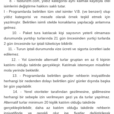
8. - fasturizm.com, yıldız kategorisi aynı kalmak kaydıyla otel
isimlerini değiştirme hakkını saklı tutar.
I - Programlarda belirtilen tüm otel isimler V.B. (ve benzeri) olup
yıldız kategorisi ve mesafe olarak örnek teşkil etmek için
yazılmıştır. Belirtilen isimli otelde konaklama yapılacağı anlamına
gelmez.
10. - Paket tura katılacak kişi sayısının yeterli olmaması
durumunda yurtdışı turlarında 21 gün öncesinden yurtiçi turlarda
2 gün öncesinde tur iptali tüketiciye bildirilir.
11. - Turun iptali durumunda vize ücreti ve sigorta ücretleri iade
edilemez.
12. - Yol üzerinde alternatif turlar gruptan en az 6 kişinin
katılımı olduğu taktirde gerçekleşir. Katılmak istemeyen misafirler
mola yerinde bekletilir.
13. - Programlarda belirtilen geziler rehberin insiyatifinde
herhangi bir nedenden dolayı belirtilen gün/ günler dışında başka
bir gün yapılabilir.
14. - Yerel otoriteler tarafından gezilmesine, gidilmesine
herhangi bir sebeple izin verilmeyen gezi ya da turlar yapılmaz.
Alternatif turlar minimum 20 kişilik katılım olduğu takdirde
gerçekleştirilebilir, daha az katılım olduğu takdirde rehberin
insiyatifinde ve gerekli olur ise fiyatlar değiştirilerek