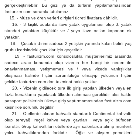
gerçekleştirilebilir. Bu gezi ya da turların yapılamamasından
fasturizm.com sorumlu tutulamaz.
15. - Müze ve ören yerleri girişleri ücreti fiyatlara dâhildir.
16. - 3 kişilik odalarda ilave yatak uygulaması olup 3. yatak
standart yataktan küçüktür ve / yeya ilave acılan kapanan ek
yataktır.
18. - Çocuk indirimi sadece 2 yetişkin yanında kalan belirli yaş
grubu içerisindeki çocuklar için geçerlidir.
19. - fasturizm.com konsoloslukla müşterilerimiz arasında
sadece aracı konumda olup vizenin her hangi bir neden ile
onaylanmaması, yetişmemesi ve / veya vizede yanlışlıklar
oluşması halinde hiçbir sorumluluğu olmayıp yolcunun hiçbir
şekilde fasturizm.com dan tazminat hakkı yoktur.
20. - Vizenin gidilecek tura ilk giriş yapılan ülkeden veya en
fazla konaklama yapılacak ülkeden alınması gereklidir aksi halde
pasaport polislerinin ülkeye giriş yaptırmamasından fasturizm.com
kesinlikle sorumlu değildir.
21. - Otellerde alınan kahvaltı standardı Continental kahvaltı
olup tereyağı reçel kahve veya çaydan veya açık büfeden
ibarettir. Grup kahvaltıları otellerde ayrı salonlarda alınıp münferit
yolcu kahvaltılarından farklıdır. Öğle ve akşam yemekleri