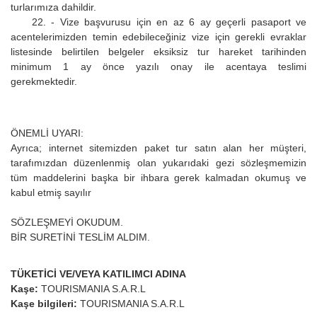
turlarımıza dahildir.
22. - Vize başvurusu için en az 6 ay geçerli pasaport ve
acentelerimizden temin edebileceğiniz vize için gerekli evraklar
listesinde belirtilen belgeler eksiksiz tur hareket tarihinden
minimum 1 ay önce yazılı onay ile acentaya teslimi
gerekmektedir.
ÖNEMLİ UYARI:
Ayrıca; internet sitemizden paket tur satın alan her müşteri,
tarafımızdan düzenlenmiş olan yukarıdaki gezi sözleşmemizin
tüm maddelerini başka bir ihbara gerek kalmadan okumuş ve
kabul etmiş sayılır
SÖZLEŞMEYİ OKUDUM.
BİR SURETİNİ TESLİM ALDIM.
TÜKETİCİ VE/VEYA KATILIMCI ADINA
Kaşe:
TOURISMANIA S.A.R.L
Kaşe bilgileri:
TOURISMANIA S.A.R.L