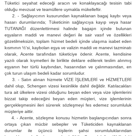
Tüketici seyahat edeceği aracın ve konaklayacağı tesisin tabi
olduğu mevzuat ve teamüllere uymakla mükelleftir.
2. - Sağlayıcının kusurundan kaynaklanan bagaj kaybı veya
hasarı durumlarında; Tüketicinin sağlayıcıya kayıp veya hasar
TUTANAĞI düzenlettirmesi halinde bagajın içinde bulunan
eşyaların maddi ve manevi değeri ile sair vasıf ve özellikleri
gözetilmeksizin, toplam hizmet bedeli içinde ulaşıma isabet eden
kısmının ½'si, kaybolan eşya ve valizin maddi ve manevi tazminatı
olarak, Acente tarafından tüketiciye ödenir. Acente, kendisine
yazılı olarak kıymetleri ile birlikte deklare edilerek teslim alınmış
eşyanın her türlü kaybından, hasarından ve çalınmasından, en
çok turun ulaşım bedeli kadar sorumludur.
3. - Satın alınan hizmete VİZE İŞLEMLERİ ve HİZMETLERİ
dahil olup, Schengen vizesi kesinlikle dahil değildir. Katılacakları
tura ait ülkelere vizesi olduğunu beyan eden veya vize işlemlerini
bizzat takip edeceğini beyan eden müşteri, vize işlemlerinin
gerçekleşmesini ileri sürerek sözleşmeyi fes edemez sorumluluk
müşteriye aittir.
4. - Acente, sözleşme konusu hizmetin başlangıcından sonra
ortaya çıkan mücbir sebepler ve Tüketiciden kaynaklanan
durumlar ile üçüncü kişilerin şahsi sorumluluklarından