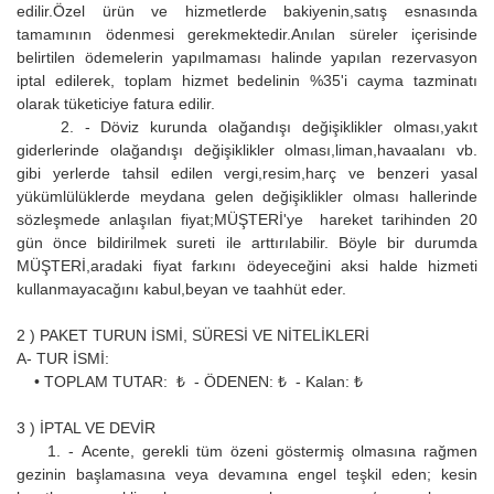
edilir.Özel ürün ve hizmetlerde bakiyenin,satış esnasında
tamamının ödenmesi gerekmektedir.Anılan süreler içerisinde
belirtilen ödemelerin yapılmaması halinde yapılan rezervasyon
iptal edilerek, toplam hizmet bedelinin %35'i cayma tazminatı
olarak tüketiciye fatura edilir.
2. - Döviz kurunda olağandışı değişiklikler olması,yakıt
giderlerinde olağandışı değişiklikler olması,liman,havaalanı vb.
gibi yerlerde tahsil edilen vergi,resim,harç ve benzeri yasal
yükümlülüklerde meydana gelen değişiklikler olması hallerinde
sözleşmede anlaşılan fiyat;MÜŞTERİ'ye hareket tarihinden 20
gün önce bildirilmek sureti ile arttırılabilir. Böyle bir durumda
MÜŞTERİ,aradaki fiyat farkını ödeyeceğini aksi halde hizmeti
kullanmayacağını kabul,beyan ve taahhüt eder.
2 ) PAKET TURUN İSMİ, SÜRESİ VE NİTELİKLERİ
A- TUR İSMİ:
• TOPLAM TUTAR: ₺ - ÖDENEN: ₺ - Kalan: ₺
3 ) İPTAL VE DEVİR
1. - Acente, gerekli tüm özeni göstermiş olmasına rağmen
gezinin başlamasına veya devamına engel teşkil eden; kesin