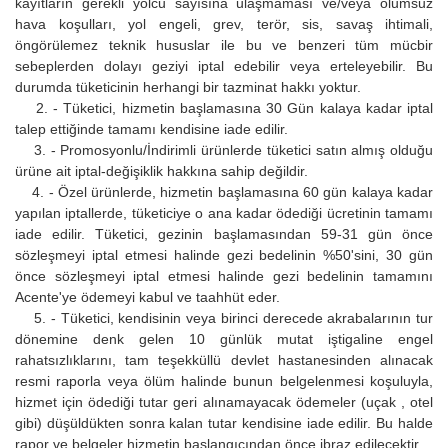
kayıtların gerekli yolcu sayısına ulaşmaması ve/veya olumsuz
hava koşulları, yol engeli, grev, terör, sis, savaş ihtimali,
öngörülemez teknik hususlar ile bu ve benzeri tüm mücbir
sebeplerden dolayı geziyi iptal edebilir veya erteleyebilir. Bu
durumda tüketicinin herhangi bir tazminat hakkı yoktur.
2. - Tüketici, hizmetin başlamasına 30 Gün kalaya kadar iptal
talep ettiğinde tamamı kendisine iade edilir.
3. - Promosyonlu/İndirimli ürünlerde tüketici satın almış olduğu
ürüne ait iptal-değişiklik hakkına sahip değildir.
4. - Özel ürünlerde, hizmetin başlamasına 60 gün kalaya kadar
yapılan iptallerde, tüketiciye o ana kadar ödediği ücretinin tamamı
iade edilir. Tüketici, gezinin başlamasından 59-31 gün önce
sözleşmeyi iptal etmesi halinde gezi bedelinin %50'sini, 30 gün
önce sözleşmeyi iptal etmesi halinde gezi bedelinin tamamını
Acente'ye ödemeyi kabul ve taahhüt eder.
5. - Tüketici, kendisinin veya birinci derecede akrabalarının tur
dönemine denk gelen 10 günlük mutat iştigaline engel
rahatsızlıklarını, tam teşekküllü devlet hastanesinden alınacak
resmi raporla veya ölüm halinde bunun belgelenmesi koşuluyla,
hizmet için ödediği tutar geri alınamayacak ödemeler (uçak , otel
gibi) düşüldükten sonra kalan tutar kendisine iade edilir. Bu halde
rapor ve belgeler hizmetin başlangıcından önce ibraz edilecektir.