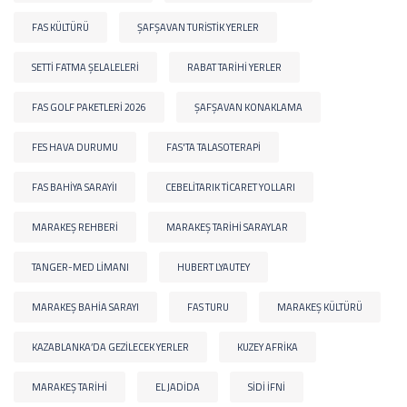
FAS KÜLTÜRÜ
ŞAFŞAVAN TURISTIK YERLER
SETTI FATMA ŞELALELERI
RABAT TARIHI YERLER
FAS GOLF PAKETLERI 2026
ŞAFŞAVAN KONAKLAMA
FES HAVA DURUMU
FAS'TA TALASOTERAPI
FAS BAHIYA SARAYII
CEBELITARIK TICARET YOLLARI
MARAKEŞ REHBERI
MARAKEŞ TARIHI SARAYLAR
TANGER-MED LIMANI
HUBERT LYAUTEY
MARAKEŞ BAHIA SARAYI
FAS TURU
MARAKEŞ KÜLTÜRÜ
KAZABLANKA’DA GEZILECEK YERLER
KUZEY AFRIKA
MARAKEŞ TARIHI
EL JADIDA
SIDI IFNI