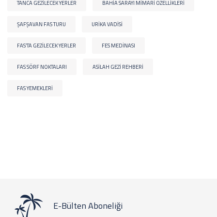
TANCA GEZILECEK YERLER
BAHIA SARAYI MIMARI ÖZELLIKLERI
ŞAFŞAVAN FAS TURU
URIKA VADISI
FAS’TA GEZILECEK YERLER
FES MEDINASI
FAS SÖRF NOKTALARI
ASILAH GEZI REHBERI
FAS YEMEKLERI
E-Bülten Aboneliği