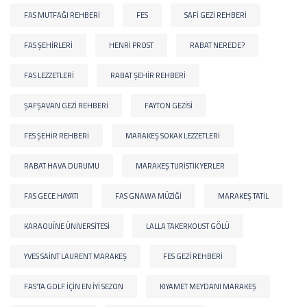
FAS MUTFAĞI REHBERI
FES
SAFI GEZI REHBERI
FAS ŞEHIRLERI
HENRI PROST
RABAT NEREDE?
FAS LEZZETLERI
RABAT ŞEHIR REHBERI
ŞAFŞAVAN GEZI REHBERI
FAYTON GEZISI
FES ŞEHIR REHBERI
MARAKEŞ SOKAK LEZZETLERI
RABAT HAVA DURUMU
MARAKEŞ TURISTIK YERLER
FAS GECE HAYATI
FAS GNAWA MÜZIĞI
MARAKEŞ TATIL
KARAOUÏNE ÜNIVERSITESI
LALLA TAKERKOUST GÖLÜ
YVES SAINT LAURENT MARAKEŞ
FES GEZI REHBERI
FAS’TA GOLF IÇIN EN IYI SEZON
KIYAMET MEYDANI MARAKEŞ