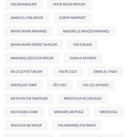
FAS SERAMIKLERI
FAS’TA NELER YAPILIR?
JAMAA EL-FNA NEDIR
JOSEPH MARRAST
BAHIA SARAYI MARAKEŞ
MAJORELLE BAHÇESI MARAKEŞ
BAHIA SARAYI ZIYARET SAATLERI
FAS TURLARI
MARAKEŞ GEZILECEK YERLER
DAKHLA REHBERI
EN UCUZ FAS TURLARI
FAS’TA GOLF
JEMAA EL-FNAA
KITAPÇILAR CAMII
FÈS TURU
FAS ÇÖL SAFARISI
EN IYI FAS TUR PAKETLERI
MERZOUGA VS CHEGAGA
KOUTOUBIA CAMII
MARAKEŞ MUTFAĞI
MERZOUGA
TANCA’DA NE YAPILIR
FAS MARAKEŞ FAS TARIHI