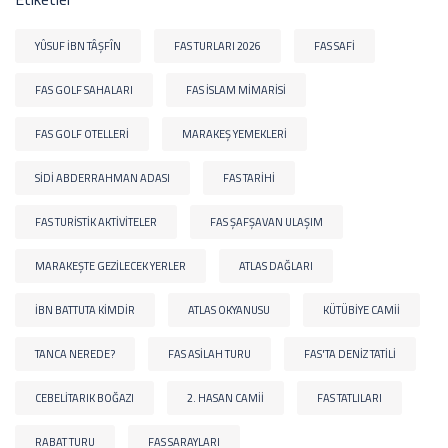
YÛSUF IBN TÂŞFÎN
FAS TURLARI 2026
FAS SAFI
FAS GOLF SAHALARI
FAS İSLAM MIMARISI
FAS GOLF OTELLERI
MARAKEŞ YEMEKLERI
SIDI ABDERRAHMAN ADASI
FAS TARIHI
FAS TURISTIK AKTIVITELER
FAS ŞAFŞAVAN ULAŞIM
MARAKEŞTE GEZILECEK YERLER
ATLAS DAĞLARI
İBN BATTUTA KIMDIR
ATLAS OKYANUSU
KÜTÜBIYE CAMII
TANCA NEREDE?
FAS ASILAH TURU
FAS'TA DENIZ TATILI
CEBELITARIK BOĞAZI
2. HASAN CAMII
FAS TATLILARI
RABAT TURU
FAS SARAYLARI