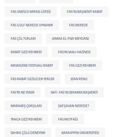
FAS UNESCO MIRASI LISTESI
FAS'IN BAŞKENTI RABAT
FAS GOLF NEREDE OYNANIR
FAS NEREDE
FAS ÇÖL TURLARI
JAMAA EL-FNA MEYDANI
RABAT GEZI REHBERI
FAS’IN SAKLI HAZINESI
MAWAZINE FESTIVALI RABAT
FAS GEZI REHBERI
FAS RABAT GEZILECEK YERLER
JEAN RENO
FAS’TA NE YENIR
SAFI: FAS'IN SERAMIK BAŞKENTI
MARAKEŞ ÇARŞILARI
ŞAFŞAVAN NEREDE?
TANCA GEZI REHBERI
FAS MUTFAĞI
SAHRA ÇÖLÜ DENEYIMI
KARAVIYYIN ÜNIVERSITESI